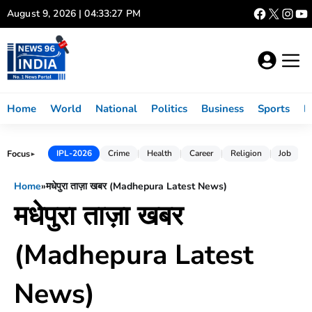
Skip
August 9, 2026 | 04:33:28 PM
to
content
Home
World
National
Politics
Business
Sports
L
Focus
IPL-2026
Crime
Health
Career
Religion
Job
►
Home
»
मधेपुरा ताज़ा खबर (Madhepura Latest News)
मधेपुरा ताज़ा खबर
(Madhepura Latest
News)