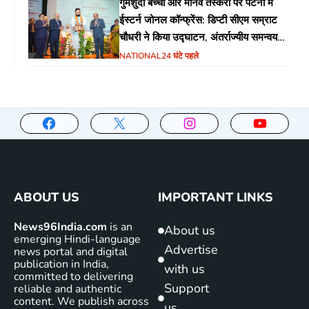
गुमशुदा बच्चों और मानव तस्करी पर पटना में
ईस्टर्न जोनल कॉन्फ्रेंस: डिप्टी सीएम सम्राट
चौधरी ने किया उद्घाटन, अंतर्राज्यीय समन्वय
पर जोर
NATIONAL
24 घंटे पहले
ABOUT US
IMPORTANT LINKS
News96India.com
is an
About us
emerging Hindi-language
Advertise
news portal and digital
publication in India,
with us
committed to delivering
Support
reliable and authentic
content. We publish across
us