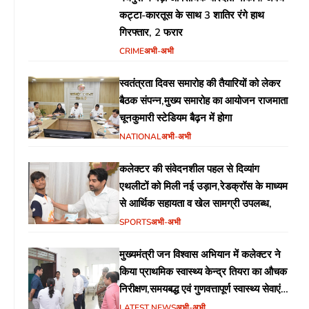
कट्टा-कारतूस के साथ 3 शातिर रंगे हाथ
गिरफ्तार, 2 फरार
CRIME
अभी-अभी
स्वतंत्रता दिवस समारोह की तैयारियों को लेकर
बैठक संपन्न,मुख्य समारोह का आयोजन राजमाता
चूनकुमारी स्टेडियम बैढ़न में होगा
NATIONAL
अभी-अभी
कलेक्टर की संवेदनशील पहल से दिव्यांग
एथलीटों को मिली नई उड़ान,रेडक्रॉस के माध्यम
से आर्थिक सहायता व खेल सामग्री उपलब्ध,
SPORTS
अभी-अभी
मुख्यमंत्री जन विश्वास अभियान में कलेक्टर ने
किया प्राथमिक स्वास्थ्य केन्द्र तियरा का औचक
निरीक्षण,समयबद्ध एवं गुणवत्तापूर्ण स्वास्थ्य सेवाएं
सुनिश्चित करने के दिए निर्देश
LATEST NEWS
अभी-अभी