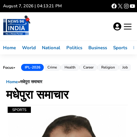
Skip
August 7, 2026 | 04:13:22 PM
to
content
Home
World
National
Politics
Business
Sports
L
Focus
IPL-2026
Crime
Health
Career
Religion
Job
►
Home
»
मधेपुरा समाचार
मधेपुरा समाचार
SPORTS