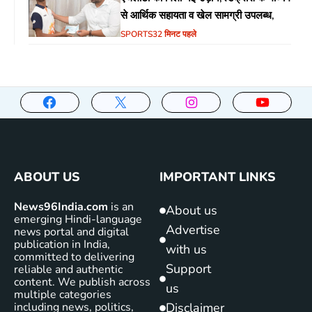
से आर्थिक सहायता व खेल सामग्री उपलब्ध,
SPORTS
32 मिनट पहले
ABOUT US
IMPORTANT LINKS
News96India.com
is an
About us
emerging Hindi-language
Advertise
news portal and digital
publication in India,
with us
committed to delivering
Support
reliable and authentic
content. We publish across
us
multiple categories
including news, politics,
Disclaimer