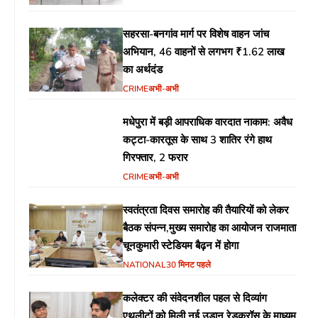
सहरसा-बनगांव मार्ग पर विशेष वाहन जांच
अभियान, 46 वाहनों से लगभग ₹1.62 लाख
का अर्थदंड
CRIME
अभी-अभी
मधेपुरा में बड़ी आपराधिक वारदात नाकाम: अवैध
कट्टा-कारतूस के साथ 3 शातिर रंगे हाथ
गिरफ्तार, 2 फरार
CRIME
अभी-अभी
स्वतंत्रता दिवस समारोह की तैयारियों को लेकर
बैठक संपन्न,मुख्य समारोह का आयोजन राजमाता
चूनकुमारी स्टेडियम बैढ़न में होगा
NATIONAL
30 मिनट पहले
कलेक्टर की संवेदनशील पहल से दिव्यांग
एथलीटों को मिली नई उड़ान,रेडक्रॉस के माध्यम