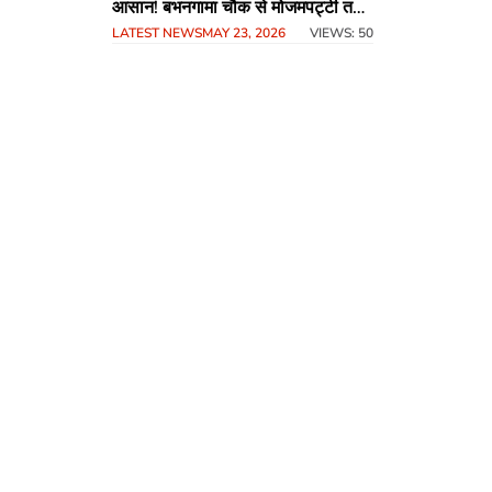
आसान! बभनगामा चौक से मोजमपट्टी तक
LATEST NEWS
MAY 23, 2026
VIEWS: 50
टू-लेन सड़क निर्माण की उठी मांग