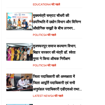
वेब पोर्टल का शुभारंभ
EDUCATION
4 घंटे पहले
मुख्यमंत्री सम्राट चौधरी की
उपस्थिति में उद्योग विभाग और विभिन्न
औद्योगिक समूहों के बीच लगभग
₹51,600 करोड़ के निवेश हेतु
POLITICS
4 घंटे पहले
एमओयू (MoU) पर हस्ताक्षर
मुजफ्फरपुर:समाज कल्याण विभाग,
बिहार सरकार की मंत्री डॉ. श्वेता
गुप्ता ने किया औचक निरीक्षण
POLITICS
4 घंटे पहले
जिला पदाधिकारी की अध्यक्षता में
जिला आपूर्ति पदाधिकारी एवं सभी
अनुमंडल पदाधिकारी एडीएसओ तथा
एमोओ के साथ समीक्षा बैठक का
LATEST NEWS
4 घंटे पहले
आयोजन