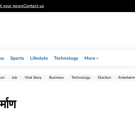
t your news
Contact us
ss
Sports
Lifestyle
Technology
More
ion
Job
Viral Story
Business
Technology
Election
Entertain
र्माण