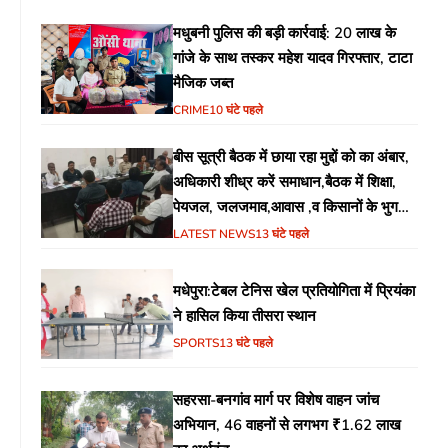
मधुबनी पुलिस की बड़ी कार्रवाई: 20 लाख के
गांजे के साथ तस्कर महेश यादव गिरफ्तार, टाटा
मैजिक जब्त
CRIME
10 घंटे पहले
बीस सूत्री बैठक में छाया रहा मुद्दों को का अंबार,
अधिकारी शीध्र करें समाधान,बैठक में शिक्षा,
पेयजल, जलजमाव,आवास ,व किसानों के भुगतान
का उठा मुद्दा
LATEST NEWS
13 घंटे पहले
मधेपुरा:टेबल टेनिस खेल प्रतियोगिता में प्रियंका
ने हासिल किया तीसरा स्थान
SPORTS
13 घंटे पहले
सहरसा-बनगांव मार्ग पर विशेष वाहन जांच
अभियान, 46 वाहनों से लगभग ₹1.62 लाख