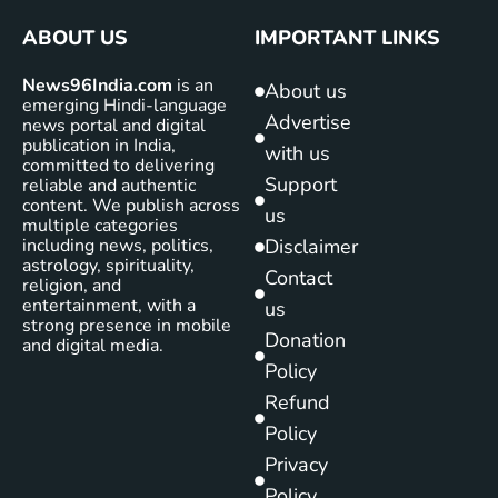
ABOUT US
IMPORTANT LINKS
News96India.com
is an
About us
emerging Hindi-language
Advertise
news portal and digital
publication in India,
with us
committed to delivering
Support
reliable and authentic
content. We publish across
us
multiple categories
including news, politics,
Disclaimer
astrology, spirituality,
Contact
religion, and
entertainment, with a
us
strong presence in mobile
Donation
and digital media.
Policy
Refund
Policy
Privacy
Policy