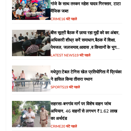
गांजे के साथ तस्कर महेश यादव गिरफ्तार, टाटा
मैजिक जब्त
CRIME
16 घंटे पहले
बीस सूत्री बैठक में छाया रहा मुद्दों को का अंबार,
अधिकारी शीध्र करें समाधान,बैठक में शिक्षा,
पेयजल, जलजमाव,आवास ,व किसानों के भुगतान
का उठा मुद्दा
LATEST NEWS
19 घंटे पहले
मधेपुरा:टेबल टेनिस खेल प्रतियोगिता में प्रियंका
ने हासिल किया तीसरा स्थान
SPORTS
19 घंटे पहले
सहरसा-बनगांव मार्ग पर विशेष वाहन जांच
अभियान, 46 वाहनों से लगभग ₹1.62 लाख
का अर्थदंड
CRIME
20 घंटे पहले