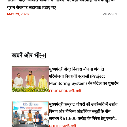
ग्राम रोजगार सहायक हटाए गए
MAY 29, 2026
VIEWS: 1
खबरें और भी
मुख्यमंत्री क्षेत्र विकास योजना अंतर्गत
परियोजना निगरानी प्रणाली (Project
Monitoring System) वेब पोर्टल का शुभारंभ
EDUCATION
अभी-अभी
मुख्यमंत्री सम्राट चौधरी की उपस्थिति में उद्योग
विभाग और विभिन्न औद्योगिक समूहों के बीच
लगभग ₹51,600 करोड़ के निवेश हेतु एमओयू
(MoU) पर हस्ताक्षर
POLITICS
अभी-अभी