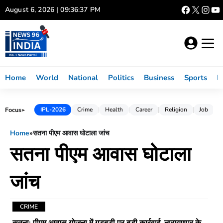
Skip
August 6, 2026 | 09:36:37 PM
to
content
Home
World
National
Politics
Business
Sports
L
Focus
IPL-2026
Crime
Health
Career
Religion
Job
►
Home
»
सतना पीएम आवास घोटाला जांच
सतना पीएम आवास घोटाला
जांच
CRIME
सतना: पीएम आवास योजना में गड़बड़ी पर बड़ी कार्रवाई, नारायणपुर के