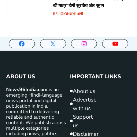
की यात्रा होगी सुरक्षित और सुगम
RELIGION
अभी-अभी
ABOUT US
IMPORTANT LINKS
News96India.com
is an
About us
emerging Hindi-language
Advertise
news portal and digital
publication in India,
with us
committed to delivering
Support
reliable and authentic
content. We publish across
us
multiple categories
including news, politics,
Disclaimer