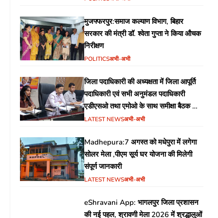
मुजफ्फरपुर:समाज कल्याण विभाग, बिहार
सरकार की मंत्री डॉ. श्वेता गुप्ता ने किया औचक
निरीक्षण
POLITICS
अभी-अभी
जिला पदाधिकारी की अध्यक्षता में जिला आपूर्ति
पदाधिकारी एवं सभी अनुमंडल पदाधिकारी
एडीएसओ तथा एमोओ के साथ समीक्षा बैठक का
आयोजन
LATEST NEWS
अभी-अभी
Madhepura:7 अगस्त को मधेपुरा में लगेगा
सोलर मेला ,पीएम सूर्य घर योजना की मिलेगी
संपूर्ण जानकारी
LATEST NEWS
अभी-अभी
eShravani App: भागलपुर जिला प्रशासन
की नई पहल, श्रावणी मेला 2026 में श्रद्धालुओं