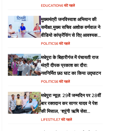
EDUCATION
6 घंटे पहले
मुख्यमंत्री जनविस्वाश अभियान की
समीक्षा,मुख्य सचिव अशोक वर्णवाल ने
वीडियो कांफ्रेंसिंग से दिए आवश्यक
निर्देश
POLITICS
6 घंटे पहले
मधेपुरा के बिहारीगंज में पंचायती राज
मंत्री दीपक प्रकाश का दौरा:
नवनिर्मित छठ घाट का किया उद्घाटन
POLITICS
6 घंटे पहले
मधेपुरा न्यूज़: 29वें जन्मदिन पर 28वीं
बार रक्तदान कर सागर यादव ने पेश
की मिसाल, ‘श्रृंगी ऋषि सेवा
फाउंडेशन’ की अनूठी पहल
LIFESTYLE
7 घंटे पहले