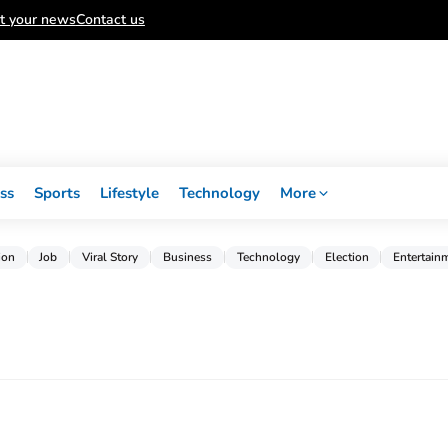
t your news
Contact us
ss
Sports
Lifestyle
Technology
More
ion
Job
Viral Story
Business
Technology
Election
Entertain