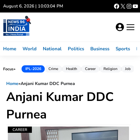
Skip
August 6, 2026 | 10:03:04 PM
to
content
Home
World
National
Politics
Business
Sports
L
Focus
IPL-2026
Crime
Health
Career
Religion
Job
►
Home
»
Anjani Kumar DDC Purnea
Anjani Kumar DDC
Purnea
CAREER