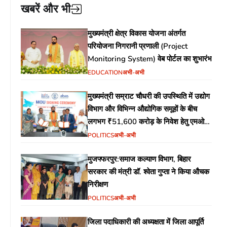
खबरें और भी
मुख्यमंत्री क्षेत्र विकास योजना अंतर्गत
परियोजना निगरानी प्रणाली (Project
Monitoring System) वेब पोर्टल का शुभारंभ
EDUCATION
अभी-अभी
मुख्यमंत्री सम्राट चौधरी की उपस्थिति में उद्योग
विभाग और विभिन्न औद्योगिक समूहों के बीच
लगभग ₹51,600 करोड़ के निवेश हेतु एमओयू
(MoU) पर हस्ताक्षर
POLITICS
अभी-अभी
मुजफ्फरपुर:समाज कल्याण विभाग, बिहार
सरकार की मंत्री डॉ. श्वेता गुप्ता ने किया औचक
निरीक्षण
POLITICS
अभी-अभी
जिला पदाधिकारी की अध्यक्षता में जिला आपूर्ति