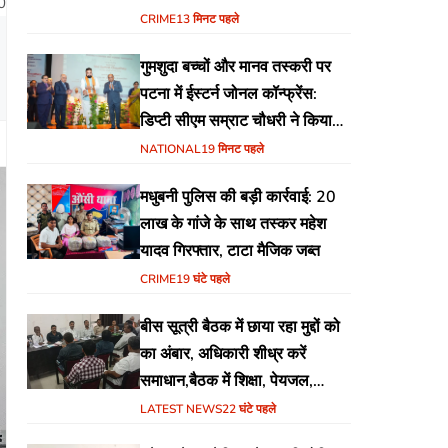
0
योजना
CRIME
13 मिनट पहले
गुमशुदा बच्चों और मानव तस्करी पर
पटना में ईस्टर्न जोनल कॉन्फ्रेंस:
डिप्टी सीएम सम्राट चौधरी ने किया
उद्घाटन, अंतर्राज्यीय समन्वय पर जोर
NATIONAL
19 मिनट पहले
मधुबनी पुलिस की बड़ी कार्रवाई: 20
लाख के गांजे के साथ तस्कर महेश
यादव गिरफ्तार, टाटा मैजिक जब्त
CRIME
19 घंटे पहले
बीस सूत्री बैठक में छाया रहा मुद्दों को
का अंबार, अधिकारी शीध्र करें
समाधान,बैठक में शिक्षा, पेयजल,
जलजमाव,आवास ,व किसानों के
LATEST NEWS
22 घंटे पहले
भुगतान का उठा मुद्दा