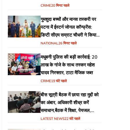
योजना
CRIME
20 मिनट पहले
गुमशुदा बच्चों और मानव तस्करी पर
पटना में ईस्टर्न जोनल कॉन्फ्रेंस:
डिप्टी सीएम सम्राट चौधरी ने किया
उद्घाटन, अंतर्राज्यीय समन्वय पर जोर
NATIONAL
26 मिनट पहले
मधुबनी पुलिस की बड़ी कार्रवाई: 20
लाख के गांजे के साथ तस्कर महेश
यादव गिरफ्तार, टाटा मैजिक जब्त
CRIME
19 घंटे पहले
बीस सूत्री बैठक में छाया रहा मुद्दों को
का अंबार, अधिकारी शीध्र करें
समाधान,बैठक में शिक्षा, पेयजल,
जलजमाव,आवास ,व किसानों के
LATEST NEWS
22 घंटे पहले
भुगतान का उठा मुद्दा