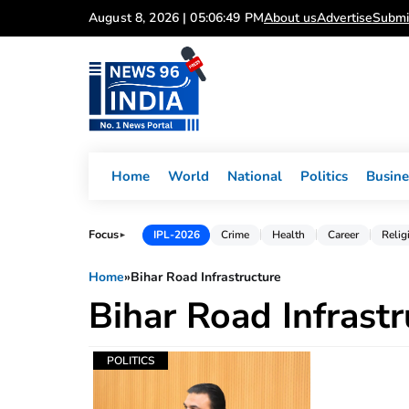
Skip
August 8, 2026 | 05:06:49 PM
About us
Advertise
Submi
to
content
Home
World
National
Politics
Busine
Focus
IPL-2026
Crime
Health
Career
Relig
►
Home
»
Bihar Road Infrastructure
Bihar Road Infrastr
POLITICS