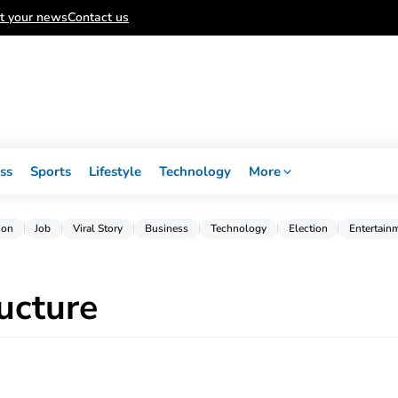
t your news
Contact us
ss
Sports
Lifestyle
Technology
More
ion
Job
Viral Story
Business
Technology
Election
Entertain
ucture