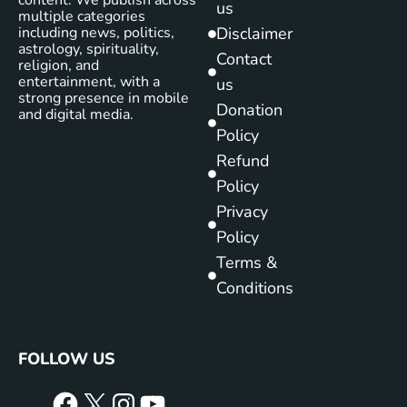
content. We publish across
us
multiple categories
including news, politics,
Disclaimer
astrology, spirituality,
Contact
religion, and
entertainment, with a
us
strong presence in mobile
Donation
and digital media.
Policy
Refund
Policy
Privacy
Policy
Terms &
Conditions
FOLLOW US