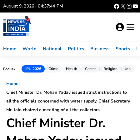
Skip
August 9, 2026 | 04:37:45 PM
to
content
Home
World
National
Politics
Business
Sports
L
Focus
IPL-2026
Crime
Health
Career
Religion
Job
►
Home
»
Chief Minister Dr. Mohan Yadav issued strict instructions to
all the officials concerned with water supply. Chief Secretary
Mr. Jain chaired a meeting of all the collectors
Chief Minister Dr.