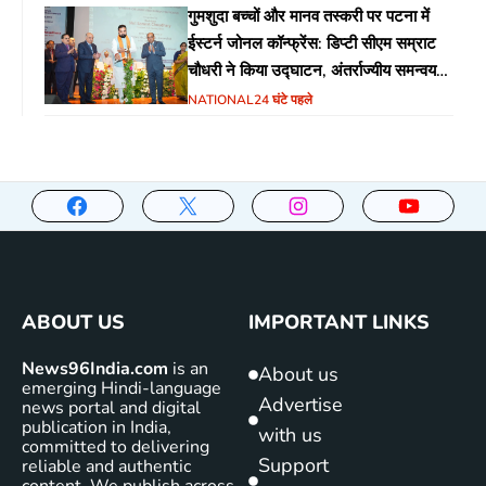
गुमशुदा बच्चों और मानव तस्करी पर पटना में
ईस्टर्न जोनल कॉन्फ्रेंस: डिप्टी सीएम सम्राट
चौधरी ने किया उद्घाटन, अंतर्राज्यीय समन्वय
पर जोर
NATIONAL
24 घंटे पहले
ABOUT US
IMPORTANT LINKS
News96India.com
is an
About us
emerging Hindi-language
Advertise
news portal and digital
publication in India,
with us
committed to delivering
Support
reliable and authentic