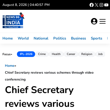
Skip
August 8, 2026 | 04:40:57 PM
to
content
Home
World
National
Politics
Business
Sports
L
Focus
IPL-2026
Crime
Health
Career
Religion
Job
►
Home
»
Chief Secretary reviews various schemes through video
conferencing
Chief Secretary
reviews various