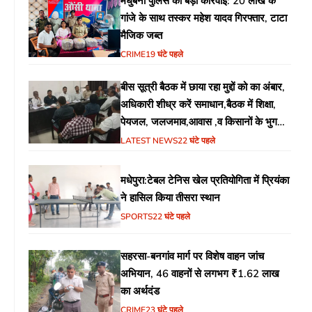
मधुबनी पुलिस की बड़ी कार्रवाई: 20 लाख के
गांजे के साथ तस्कर महेश यादव गिरफ्तार, टाटा
मैजिक जब्त
CRIME
19 घंटे पहले
बीस सूत्री बैठक में छाया रहा मुद्दों को का अंबार,
अधिकारी शीध्र करें समाधान,बैठक में शिक्षा,
पेयजल, जलजमाव,आवास ,व किसानों के भुगतान
का उठा मुद्दा
LATEST NEWS
22 घंटे पहले
मधेपुरा:टेबल टेनिस खेल प्रतियोगिता में प्रियंका
ने हासिल किया तीसरा स्थान
SPORTS
22 घंटे पहले
सहरसा-बनगांव मार्ग पर विशेष वाहन जांच
अभियान, 46 वाहनों से लगभग ₹1.62 लाख
का अर्थदंड
CRIME
23 घंटे पहले