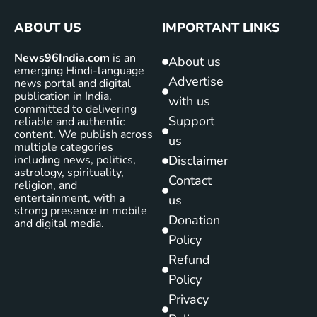
ABOUT US
IMPORTANT LINKS
News96India.com
is an
About us
emerging Hindi-language
Advertise
news portal and digital
publication in India,
with us
committed to delivering
Support
reliable and authentic
content. We publish across
us
multiple categories
including news, politics,
Disclaimer
astrology, spirituality,
Contact
religion, and
entertainment, with a
us
strong presence in mobile
Donation
and digital media.
Policy
Refund
Policy
Privacy