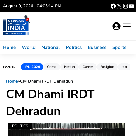
Skip
August 9, 2026 | 04:03:14 PM
to
content
Home
World
National
Politics
Business
Sports
L
Focus
IPL-2026
Crime
Health
Career
Religion
Job
►
Home
»
CM Dhami IRDT Dehradun
CM Dhami IRDT
Dehradun
POLITICS