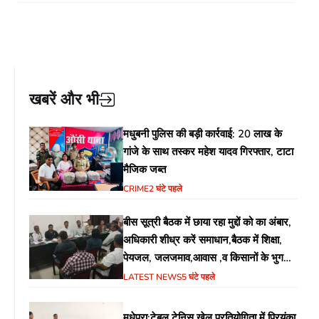
खबरें और भी
मधुबनी पुलिस की बड़ी कार्रवाई: 20 लाख के
गांजे के साथ तस्कर महेश यादव गिरफ्तार, टाटा
मैजिक जब्त
CRIME
2 घंटे पहले
बीस सूत्री बैठक में छाया रहा मुद्दों को का अंबार,
अधिकारी शीध्र करें समाधान,बैठक में शिक्षा,
पेयजल, जलजमाव,आवास ,व किसानों के भुगतान
का उठा मुद्दा
LATEST NEWS
5 घंटे पहले
मधेपुरा:टेबल टेनिस खेल प्रतियोगिता में प्रियंका