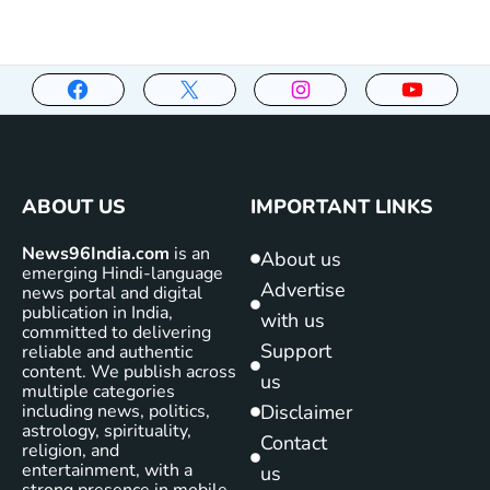
ABOUT US
IMPORTANT LINKS
News96India.com
is an
About us
emerging Hindi-language
Advertise
news portal and digital
publication in India,
with us
committed to delivering
Support
reliable and authentic
content. We publish across
us
multiple categories
including news, politics,
Disclaimer
astrology, spirituality,
Contact
religion, and
entertainment, with a
us
strong presence in mobile