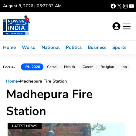
Skip
August 8, 2026 | 05:27:32 AM
to
content
Home
World
National
Politics
Business
Sports
L
Focus
IPL-2026
Crime
Health
Career
Religion
Job
►
Home
»
Madhepura Fire Station
Madhepura Fire
Station
LATEST NEWS