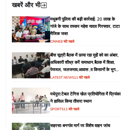
खबरें और भी
मधुबनी पुलिस की बड़ी कार्रवाई: 20 लाख के
गांजे के साथ तस्कर महेश यादव गिरफ्तार, टाटा
मैजिक जब्त
CRIME
8 घंटे पहले
बीस सूत्री बैठक में छाया रहा मुद्दों को का अंबार,
अधिकारी शीध्र करें समाधान,बैठक में शिक्षा,
पेयजल, जलजमाव,आवास ,व किसानों के भुगतान
का उठा मुद्दा
LATEST NEWS
11 घंटे पहले
मधेपुरा:टेबल टेनिस खेल प्रतियोगिता में प्रियंका
ने हासिल किया तीसरा स्थान
SPORTS
11 घंटे पहले
सहरसा-बनगांव मार्ग पर विशेष वाहन जांच