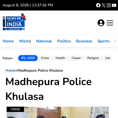
Skip
August 8, 2026 | 12:37:16 PM
to
content
Home
World
National
Politics
Business
Sports
L
Focus
IPL-2026
Crime
Health
Career
Religion
Job
►
Home
»
Madhepura Police Khulasa
Madhepura Police
Khulasa
CRIME