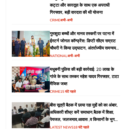
कट्टा और कारतूस के साथ एक अपराधी
गिरफ्तार, बड़ी वारदात की थी योजना
CRIME
अभी-अभी
गुमशुदा बच्चों और मानव तस्करी पर पटना में
ईस्टर्न जोनल कॉन्फ्रेंस: डिप्टी सीएम सम्राट
चौधरी ने किया उद्घाटन, अंतर्राज्यीय समन्वय
पर जोर
NATIONAL
अभी-अभी
मधुबनी पुलिस की बड़ी कार्रवाई: 20 लाख के
गांजे के साथ तस्कर महेश यादव गिरफ्तार, टाटा
मैजिक जब्त
CRIME
15 घंटे पहले
बीस सूत्री बैठक में छाया रहा मुद्दों को का अंबार,
अधिकारी शीध्र करें समाधान,बैठक में शिक्षा,
पेयजल, जलजमाव,आवास ,व किसानों के भुगतान
का उठा मुद्दा
LATEST NEWS
18 घंटे पहले