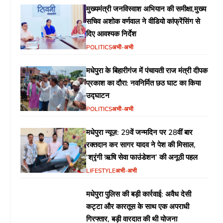
मुख्यमंत्री जनविस्वाश अभियान की समीक्षा,मुख्य
सचिव अशोक वर्णवाल ने वीडियो कांफ्रेंसिंग से
दिए आवश्यक निर्देश
POLITICS
अभी-अभी
मधेपुरा के बिहारीगंज में पंचायती राज मंत्री दीपक
प्रकाश का दौरा: नवनिर्मित छठ घाट का किया
उद्घाटन
POLITICS
अभी-अभी
मधेपुरा न्यूज़: 29वें जन्मदिन पर 28वीं बार
रक्तदान कर सागर यादव ने पेश की मिसाल,
‘श्रृंगी ऋषि सेवा फाउंडेशन’ की अनूठी पहल
LIFESTYLE
अभी-अभी
मधेपुरा पुलिस की बड़ी कार्रवाई: अवैध देसी
कट्टा और कारतूस के साथ एक अपराधी
गिरफ्तार, बड़ी वारदात की थी योजना