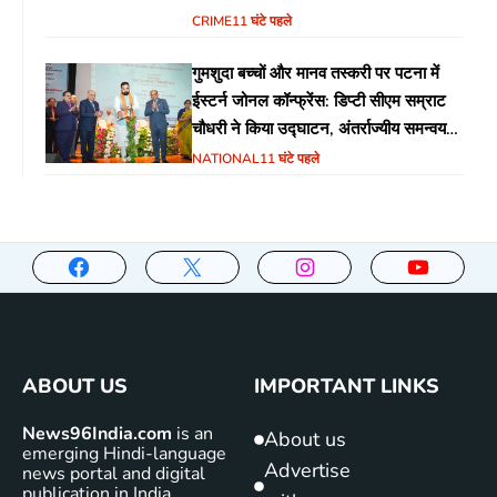
CRIME
11 घंटे पहले
गुमशुदा बच्चों और मानव तस्करी पर पटना में
ईस्टर्न जोनल कॉन्फ्रेंस: डिप्टी सीएम सम्राट
चौधरी ने किया उद्घाटन, अंतर्राज्यीय समन्वय
पर जोर
NATIONAL
11 घंटे पहले
ABOUT US
IMPORTANT LINKS
News96India.com
is an
About us
emerging Hindi-language
Advertise
news portal and digital
publication in India,