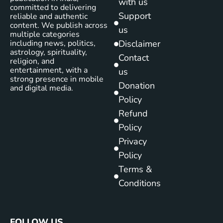
with us
committed to delivering
Support
reliable and authentic
content. We publish across
us
multiple categories
including news, politics,
Disclaimer
astrology, spirituality,
Contact
religion, and
entertainment, with a
us
strong presence in mobile
Donation
and digital media.
Policy
Refund
Policy
Privacy
Policy
Terms &
Conditions
FOLLOW US