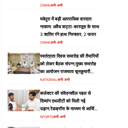
CRIME
अभी-अभी
मधेपुरा में बड़ी आपराधिक वारदात
नाकाम: अवैध कट्टा-कारतूस के साथ
3 शातिर रंगे हाथ गिरफ्तार, 2 फरार
CRIME
अभी-अभी
स्वतंत्रता दिवस समारोह की तैयारियों
को लेकर बैठक संपन्न,मुख्य समारोह
का आयोजन राजमाता चूनकुमारी
स्टेडियम बैढ़न में होगा
NATIONAL
अभी-अभी
कलेक्टर की संवेदनशील पहल से
दिव्यांग एथलीटों को मिली नई
उड़ान,रेडक्रॉस के माध्यम से आर्थिक
सहायता व खेल सामग्री उपलब्ध,
SPORTS
अभी-अभी