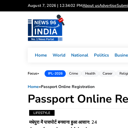
Skip
August 7, 2026 | 12:34:02 PM
About us
Advertise
Submi
to
content
Home
World
National
Politics
Busine
Focus
IPL-2026
Crime
Health
Career
Relig
►
Home
»
Passport Online Registration
Passport Online Re
LIFESTYLE
मधेपुरा में पासपोर्ट बनवाना हुआ आसान: 24