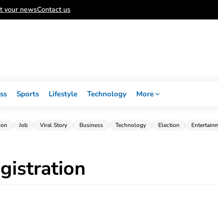
t your news
Contact us
ss
Sports
Lifestyle
Technology
More
ion
Job
Viral Story
Business
Technology
Election
Entertain
gistration