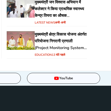
मुख्यमंत्री जन विश्वास अभियान में
कलेक्टर ने किया प्राथमिक स्वास्थ्य
केन्द्र तियरा का औचक
निरीक्षण,समयबद्ध एवं गुणवत्तापूर्ण
LATEST NEWS
अभी-अभी
स्वास्थ्य सेवाएं सुनिश्चित करने के दिए
मुख्यमंत्री क्षेत्र विकास योजना अंतर्गत
निर्देश
परियोजना निगरानी प्रणाली
(Project Monitoring System)
वेब पोर्टल का शुभारंभ
EDUCATION
13 घंटे पहले
YouTube