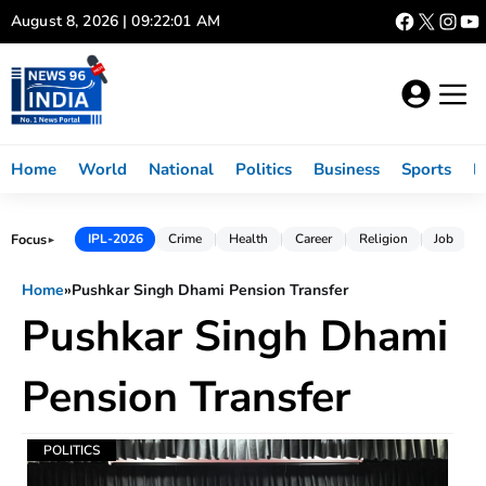
Skip
August 8, 2026 | 09:22:01 AM
to
content
Home
World
National
Politics
Business
Sports
L
Focus
IPL-2026
Crime
Health
Career
Religion
Job
►
Home
»
Pushkar Singh Dhami Pension Transfer
Pushkar Singh Dhami
Pension Transfer
POLITICS