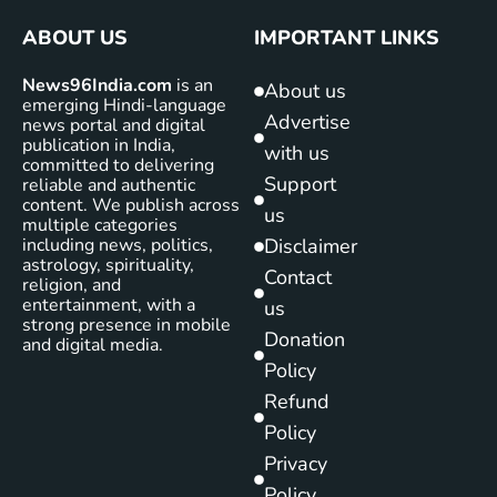
ABOUT US
IMPORTANT LINKS
News96India.com
is an
About us
emerging Hindi-language
Advertise
news portal and digital
publication in India,
with us
committed to delivering
Support
reliable and authentic
content. We publish across
us
multiple categories
including news, politics,
Disclaimer
astrology, spirituality,
Contact
religion, and
entertainment, with a
us
strong presence in mobile
Donation
and digital media.
Policy
Refund
Policy
Privacy
Policy