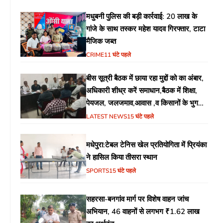
मधुबनी पुलिस की बड़ी कार्रवाई: 20 लाख के
गांजे के साथ तस्कर महेश यादव गिरफ्तार, टाटा
मैजिक जब्त
CRIME
11 घंटे पहले
बीस सूत्री बैठक में छाया रहा मुद्दों को का अंबार,
अधिकारी शीध्र करें समाधान,बैठक में शिक्षा,
पेयजल, जलजमाव,आवास ,व किसानों के भुगतान
का उठा मुद्दा
LATEST NEWS
15 घंटे पहले
मधेपुरा:टेबल टेनिस खेल प्रतियोगिता में प्रियंका
ने हासिल किया तीसरा स्थान
SPORTS
15 घंटे पहले
सहरसा-बनगांव मार्ग पर विशेष वाहन जांच
अभियान, 46 वाहनों से लगभग ₹1.62 लाख