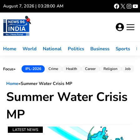
Skip
August 7, 2026 | 03:28:00 AM
to
content
Home
World
National
Politics
Business
Sports
L
Focus
IPL-2026
Crime
Health
Career
Religion
Job
►
Home
»
Summer Water Crisis MP
Summer Water Crisis
MP
LATEST NEWS