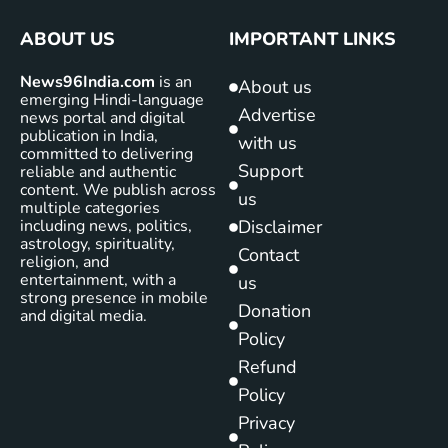
ABOUT US
IMPORTANT LINKS
News96India.com
is an
About us
emerging Hindi-language
Advertise
news portal and digital
publication in India,
with us
committed to delivering
Support
reliable and authentic
content. We publish across
us
multiple categories
including news, politics,
Disclaimer
astrology, spirituality,
Contact
religion, and
entertainment, with a
us
strong presence in mobile
Donation
and digital media.
Policy
Refund
Policy
Privacy