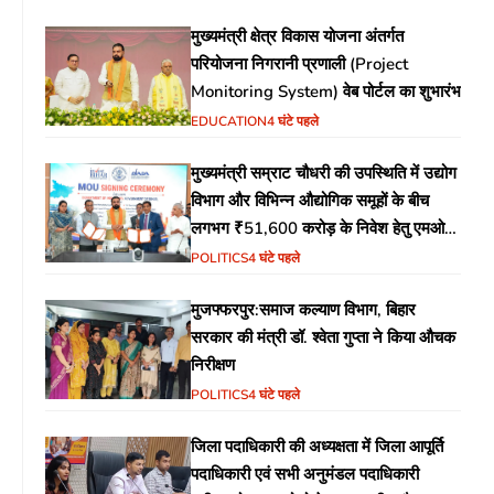
मुख्यमंत्री क्षेत्र विकास योजना अंतर्गत
परियोजना निगरानी प्रणाली (Project
Monitoring System) वेब पोर्टल का शुभारंभ
EDUCATION
4 घंटे पहले
मुख्यमंत्री सम्राट चौधरी की उपस्थिति में उद्योग
विभाग और विभिन्न औद्योगिक समूहों के बीच
लगभग ₹51,600 करोड़ के निवेश हेतु एमओयू
(MoU) पर हस्ताक्षर
POLITICS
4 घंटे पहले
मुजफ्फरपुर:समाज कल्याण विभाग, बिहार
सरकार की मंत्री डॉ. श्वेता गुप्ता ने किया औचक
निरीक्षण
POLITICS
4 घंटे पहले
जिला पदाधिकारी की अध्यक्षता में जिला आपूर्ति
पदाधिकारी एवं सभी अनुमंडल पदाधिकारी