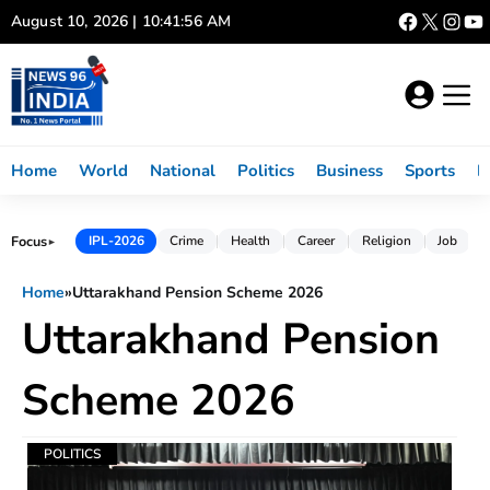
Skip
August 10, 2026 | 10:41:56 AM
to
content
Home
World
National
Politics
Business
Sports
L
Focus
IPL-2026
Crime
Health
Career
Religion
Job
►
Home
»
Uttarakhand Pension Scheme 2026
Uttarakhand Pension
Scheme 2026
POLITICS