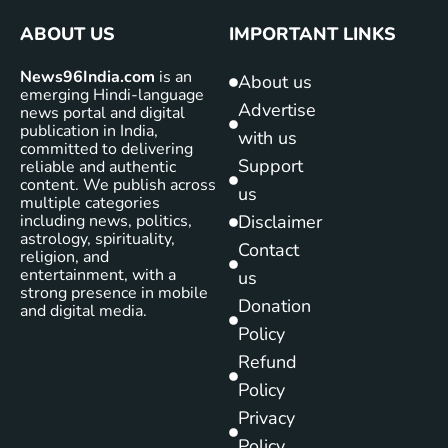
ABOUT US
IMPORTANT LINKS
News96India.com
is an
About us
emerging Hindi-language
Advertise
news portal and digital
publication in India,
with us
committed to delivering
Support
reliable and authentic
content. We publish across
us
multiple categories
including news, politics,
Disclaimer
astrology, spirituality,
Contact
religion, and
entertainment, with a
us
strong presence in mobile
Donation
and digital media.
Policy
Refund
Policy
Privacy
Policy