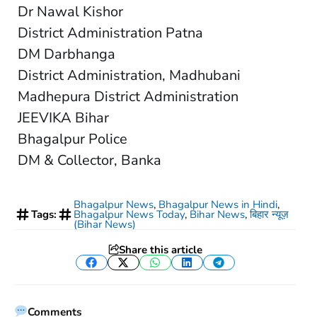
Dr Nawal Kishor
District Administration Patna
DM Darbhanga
District Administration, Madhubani
Madhepura District Administration
JEEVIKA Bihar
Bhagalpur Police
DM & Collector, Banka
Bhagalpur News
,
Bhagalpur News in Hindi
,
Tags:
Bhagalpur News Today
,
Bihar News
,
बिहार न्यूज़
(Bihar News)
Share this article
Facebook
Twitter
WhatsApp
LinkedIn
Telegram
Comments