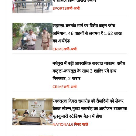
ने हासिल किया तीसरा स्थान
SPORTS
अभी-अभी
सहरसा-बनगांव मार्ग पर विशेष वाहन जांच
अभियान, 46 वाहनों से लगभग ₹1.62 लाख
का अर्थदंड
CRIME
अभी-अभी
मधेपुरा में बड़ी आपराधिक वारदात नाकाम: अवैध
कट्टा-कारतूस के साथ 3 शातिर रंगे हाथ
गिरफ्तार, 2 फरार
CRIME
अभी-अभी
स्वतंत्रता दिवस समारोह की तैयारियों को लेकर
बैठक संपन्न,मुख्य समारोह का आयोजन राजमाता
चूनकुमारी स्टेडियम बैढ़न में होगा
NATIONAL
6 मिनट पहले