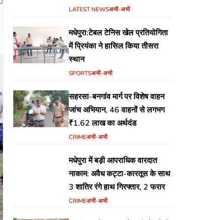
0
जलजमाव,आवास ,व किसानों के
LATEST NEWS
अभी-अभी
भुगतान का उठा मुद्दा
मधेपुरा:टेबल टेनिस खेल प्रतियोगिता
में प्रियंका ने हासिल किया तीसरा
स्थान
SPORTS
अभी-अभी
सहरसा-बनगांव मार्ग पर विशेष वाहन
जांच अभियान, 46 वाहनों से लगभग
₹1.62 लाख का अर्थदंड
CRIME
अभी-अभी
मधेपुरा में बड़ी आपराधिक वारदात
नाकाम: अवैध कट्टा-कारतूस के साथ
3 शातिर रंगे हाथ गिरफ्तार, 2 फरार
CRIME
अभी-अभी