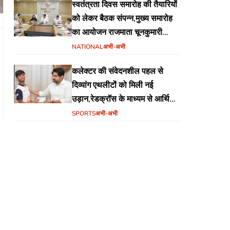
स्वतंत्रता दिवस समारोह की तैयारियों
को लेकर बैठक संपन्न,मुख्य समारोह
का आयोजन राजमाता चूनकुमारी
स्टेडियम बैढ़न में होगा
NATIONAL
अभी-अभी
कलेक्टर की संवेदनशील पहल से
दिव्यांग एथलीटों को मिली नई
उड़ान,रेडक्रॉस के माध्यम से आर्थिक
सहायता व खेल सामग्री उपलब्ध,
SPORTS
अभी-अभी