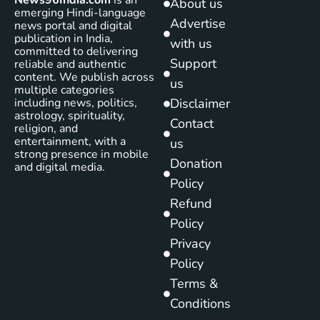
News96India.com
is an
About us
emerging Hindi-language
Advertise
news portal and digital
publication in India,
with us
committed to delivering
Support
reliable and authentic
content. We publish across
us
multiple categories
including news, politics,
Disclaimer
astrology, spirituality,
Contact
religion, and
entertainment, with a
us
strong presence in mobile
Donation
and digital media.
Policy
Refund
Policy
Privacy
Policy
Terms &
Conditions