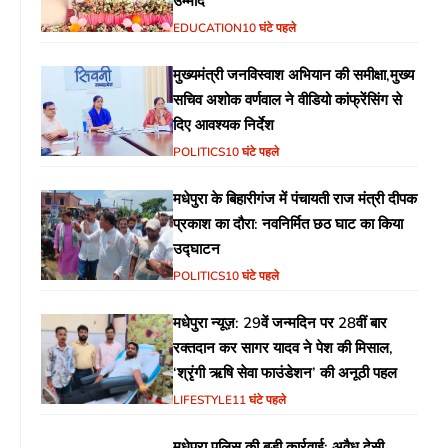
उम्मीदें
EDUCATION
10 घंटे पहले
मुख्यमंत्री जनविस्वाश अभियान की समीक्षा,मुख्य
सचिव अशोक वर्णवाल ने वीडियो कांफ्रेंसिंग से
दिए आवश्यक निर्देश
POLITICS
10 घंटे पहले
मधेपुरा के बिहारीगंज में पंचायती राज मंत्री दीपक
प्रकाश का दौरा: नवनिर्मित छठ घाट का किया
उद्घाटन
POLITICS
10 घंटे पहले
मधेपुरा न्यूज़: 29वें जन्मदिन पर 28वीं बार
रक्तदान कर सागर यादव ने पेश की मिसाल,
‘श्रृंगी ऋषि सेवा फाउंडेशन’ की अनूठी पहल
LIFESTYLE
11 घंटे पहले
मधेपुरा पुलिस की बड़ी कार्रवाई: अवैध देसी