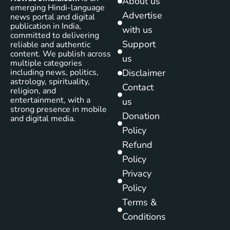
About us
emerging Hindi-language
Advertise
news portal and digital
publication in India,
with us
committed to delivering
Support
reliable and authentic
content. We publish across
us
multiple categories
including news, politics,
Disclaimer
astrology, spirituality,
Contact
religion, and
entertainment, with a
us
strong presence in mobile
Donation
and digital media.
Policy
Refund
Policy
Privacy
Policy
Terms &
Conditions