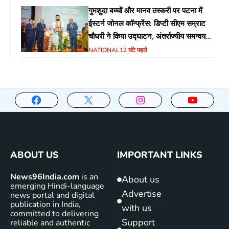
गुमशुदा बच्चों और मानव तस्करी पर पटना में
ईस्टर्न जोनल कॉन्फ्रेंस: डिप्टी सीएम सम्राट
चौधरी ने किया उद्घाटन, अंतर्राज्यीय समन्वय
पर जोर
NATIONAL
12 घंटे पहले
ABOUT US
IMPORTANT LINKS
News96India.com
is an
About us
emerging Hindi-language
Advertise
news portal and digital
publication in India,
with us
committed to delivering
Support
reliable and authentic