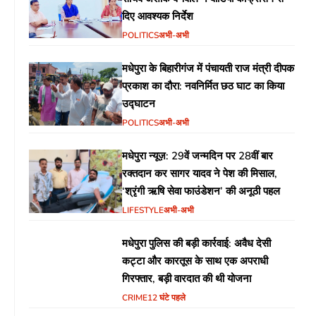
दिए आवश्यक निर्देश
POLITICS
अभी-अभी
मधेपुरा के बिहारीगंज में पंचायती राज मंत्री दीपक
प्रकाश का दौरा: नवनिर्मित छठ घाट का किया
उद्घाटन
POLITICS
अभी-अभी
मधेपुरा न्यूज़: 29वें जन्मदिन पर 28वीं बार
रक्तदान कर सागर यादव ने पेश की मिसाल,
‘श्रृंगी ऋषि सेवा फाउंडेशन’ की अनूठी पहल
LIFESTYLE
अभी-अभी
मधेपुरा पुलिस की बड़ी कार्रवाई: अवैध देसी
कट्टा और कारतूस के साथ एक अपराधी
गिरफ्तार, बड़ी वारदात की थी योजना
CRIME
12 घंटे पहले