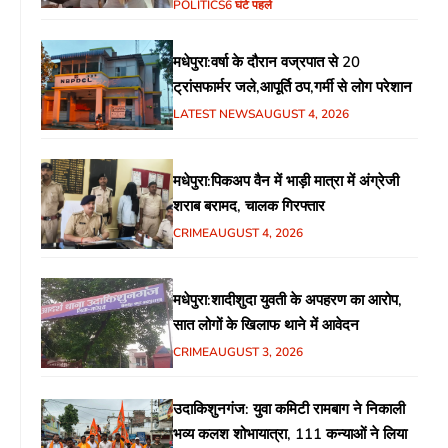
गरीब चौपाल में शिक्षा, स्वास्थ्य, रोजगार समेत
POLITICS
6 घंटे पहले
विभिन्न मुद्दों पर हुई चर्चा
मधेपुरा:वर्षा के दौरान वज्रपात से 20
ट्रांसफार्मर जले,आपूर्ति ठप,गर्मी से लोग परेशान
LATEST NEWS
AUGUST 4, 2026
मधेपुरा:पिकअप वैन में भाड़ी मात्रा में अंग्रेजी
शराब बरामद, चालक गिरफ्तार
CRIME
AUGUST 4, 2026
मधेपुरा:शादीशुदा युवती के अपहरण का आरोप,
सात लोगों के खिलाफ थाने में आवेदन
CRIME
AUGUST 3, 2026
उदाकिशुनगंज: युवा कमिटी रामबाग ने निकाली
भव्य कलश शोभायात्रा, 111 कन्याओं ने लिया