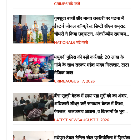
CRIME
6 घंटे पहले
गुमशुदा बच्चों और मानव तस्करी पर पटना में
ईस्टर्न जोनल कॉन्फ्रेंस: डिप्टी सीएम सम्राट
चौधरी ने किया उद्घाटन, अंतर्राज्यीय समन्वय
पर जोर
NATIONAL
6 घंटे पहले
मधुबनी पुलिस की बड़ी कार्रवाई: 20 लाख के
गांजे के साथ तस्कर महेश यादव गिरफ्तार, टाटा
मैजिक जब्त
CRIME
AUGUST 7, 2026
बीस सूत्री बैठक में छाया रहा मुद्दों को का अंबार,
अधिकारी शीध्र करें समाधान,बैठक में शिक्षा,
पेयजल, जलजमाव,आवास ,व किसानों के भुगतान
का उठा मुद्दा
LATEST NEWS
AUGUST 7, 2026
मधेपुरा:टेबल टेनिस खेल प्रतियोगिता में प्रियंका