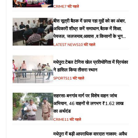
CRIME
7 घंटे पहले
बीस सूत्री बैठक में छाया रहा मुद्दों को का अंबार,
अधिकारी शीध्र करें समाधान,बैठक में शिक्षा,
पेयजल, जलजमाव,आवास ,व किसानों के भुगतान
का उठा मुद्दा
LATEST NEWS
10 घंटे पहले
मधेपुरा:टेबल टेनिस खेल प्रतियोगिता में प्रियंका
ने हासिल किया तीसरा स्थान
SPORTS
11 घंटे पहले
सहरसा-बनगांव मार्ग पर विशेष वाहन जांच
अभियान, 46 वाहनों से लगभग ₹1.62 लाख
का अर्थदंड
CRIME
11 घंटे पहले
मधेपुरा में बड़ी आपराधिक वारदात नाकाम: अवैध