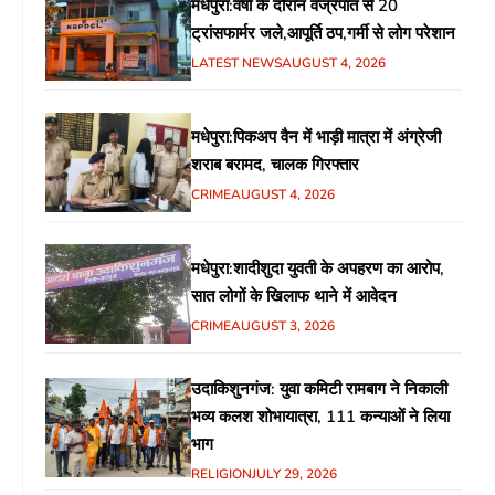
मधेपुरा:वर्षा के दौरान वज्रपात से 20
ट्रांसफार्मर जले,आपूर्ति ठप,गर्मी से लोग परेशान
LATEST NEWS
AUGUST 4, 2026
मधेपुरा:पिकअप वैन में भाड़ी मात्रा में अंग्रेजी
शराब बरामद, चालक गिरफ्तार
CRIME
AUGUST 4, 2026
मधेपुरा:शादीशुदा युवती के अपहरण का आरोप,
सात लोगों के खिलाफ थाने में आवेदन
CRIME
AUGUST 3, 2026
उदाकिशुनगंज: युवा कमिटी रामबाग ने निकाली
भव्य कलश शोभायात्रा, 111 कन्याओं ने लिया
भाग
RELIGION
JULY 29, 2026