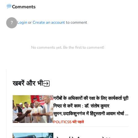
Comments
?
Login
or
Create an account
to comment
No comments yet. Be the first to comment!
खबरें और भी
गरीबों के अधिकारों की रक्षा के लिए कार्यकर्ता पूरी
निष्ठा से करें काम : डॉ. संतोष कुमार
सुमन,उदाकिशुनगंज में हिंदुस्तानी आवाम मोर्चा के
गरीब चौपाल में शिक्षा, स्वास्थ्य, रोजगार समेत
POLITICS
5 घंटे पहले
विभिन्न मुद्दों पर हुई चर्चा