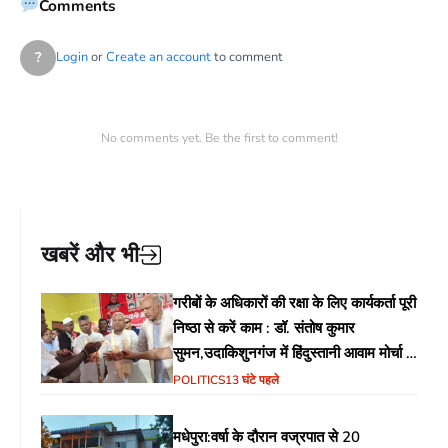
Comments
?
Login
or
Create an account
to comment
No comments yet. Be the first to comment!
खबरें और भी
गरीबों के अधिकारों की रक्षा के लिए कार्यकर्ता पूरी
निष्ठा से करें काम : डॉ. संतोष कुमार
सुमन,उदाकिशुनगंज में हिंदुस्तानी आवाम मोर्चा के
गरीब चौपाल में शिक्षा, स्वास्थ्य, रोजगार समेत
POLITICS
13 घंटे पहले
विभिन्न मुद्दों पर हुई चर्चा
मधेपुरा:वर्षा के दौरान वज्रपात से 20