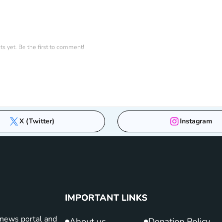
 yet. Be the first to comment!
X (Twitter)
Instagram
IMPORTANT LINKS
news portal and
About us
Donation Policy