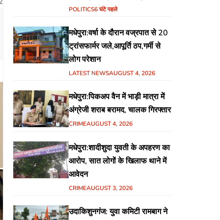
2
हिंदुस्तानी आवाम मोर्चा के गरीब चौपाल
POLITICS
6 घंटे पहले
में शिक्षा, स्वास्थ्य, रोजगार समेत
मधेपुरा:वर्षा के दौरान वज्रपात से 20
विभिन्न मुद्दों पर हुई चर्चा
ट्रांसफार्मर जले,आपूर्ति ठप,गर्मी से
लोग परेशान
LATEST NEWS
AUGUST 4, 2026
मधेपुरा:पिकअप वैन में भाड़ी मात्रा में
अंग्रेजी शराब बरामद, चालक गिरफ्तार
CRIME
AUGUST 4, 2026
मधेपुरा:शादीशुदा युवती के अपहरण का
आरोप, सात लोगों के खिलाफ थाने में
आवेदन
CRIME
AUGUST 3, 2026
उदाकिशुनगंज: युवा कमिटी रामबाग ने