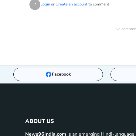
?
Login
or
Create an account
to comment
No comments
Facebook
ABOUT US
News96India.com
is an emerging Hindi-language 