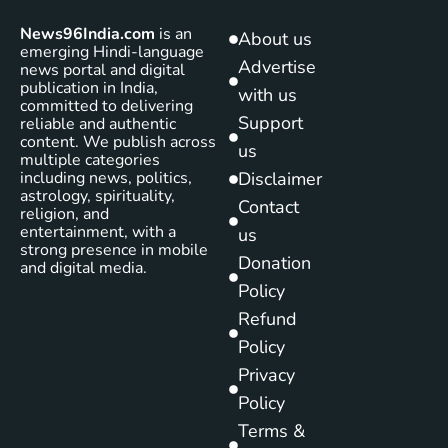
News96India.com
is an
About us
emerging Hindi-language
Advertise
news portal and digital
publication in India,
with us
committed to delivering
Support
reliable and authentic
content. We publish across
us
multiple categories
including news, politics,
Disclaimer
astrology, spirituality,
Contact
religion, and
entertainment, with a
us
strong presence in mobile
Donation
and digital media.
Policy
Refund
Policy
Privacy
Policy
Terms &