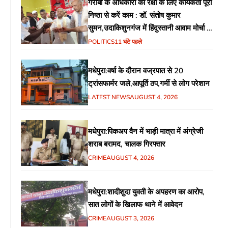
गरीबों के अधिकारों की रक्षा के लिए कार्यकर्ता पूरी
निष्ठा से करें काम : डॉ. संतोष कुमार
सुमन,उदाकिशुनगंज में हिंदुस्तानी आवाम मोर्चा के
गरीब चौपाल में शिक्षा, स्वास्थ्य, रोजगार समेत
POLITICS
11 घंटे पहले
विभिन्न मुद्दों पर हुई चर्चा
मधेपुरा:वर्षा के दौरान वज्रपात से 20
ट्रांसफार्मर जले,आपूर्ति ठप,गर्मी से लोग परेशान
LATEST NEWS
AUGUST 4, 2026
मधेपुरा:पिकअप वैन में भाड़ी मात्रा में अंग्रेजी
शराब बरामद, चालक गिरफ्तार
CRIME
AUGUST 4, 2026
मधेपुरा:शादीशुदा युवती के अपहरण का आरोप,
सात लोगों के खिलाफ थाने में आवेदन
CRIME
AUGUST 3, 2026