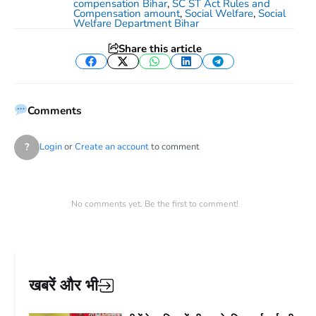
compensation Bihar
,
SC ST Act Rules and
Compensation amount
,
Social Welfare
,
Social
Welfare Department Bihar
Share this article
Facebook
Twitter
WhatsApp
LinkedIn
Telegram
Comments
?
Login
or
Create an account
to comment
No comments yet. Be the first to comment!
खबरें और भी