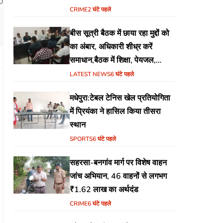
0
CRIME
2 घंटे पहले
बीस सूत्री बैठक में छाया रहा मुद्दों को
का अंबार, अधिकारी शीध्र करें
समाधान,बैठक में शिक्षा, पेयजल,
जलजमाव,आवास ,व किसानों के
LATEST NEWS
6 घंटे पहले
भुगतान का उठा मुद्दा
मधेपुरा:टेबल टेनिस खेल प्रतियोगिता
में प्रियंका ने हासिल किया तीसरा
स्थान
SPORTS
6 घंटे पहले
सहरसा-बनगांव मार्ग पर विशेष वाहन
जांच अभियान, 46 वाहनों से लगभग
₹1.62 लाख का अर्थदंड
CRIME
6 घंटे पहले