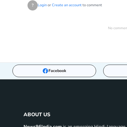
?
Login
or
Create an account
to comment
No comments
Facebook
ABOUT US
News96India.com
is an emerging Hindi-language 