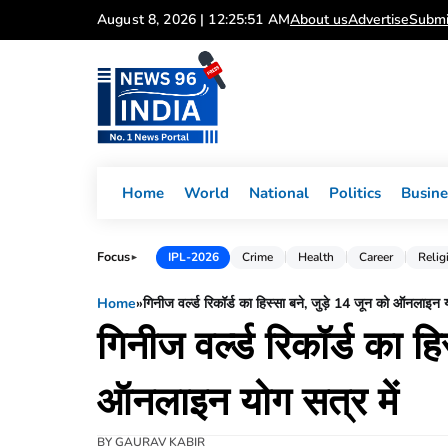
Skip
August 8, 2026 | 12:25:51 AM
About us
Advertise
Submi
to
content
Home
World
National
Politics
Busine
Focus
IPL-2026
Crime
Health
Career
Relig
►
Home
»
गिनीज वर्ल्ड रिकॉर्ड का हिस्सा बने, जुड़े 14 जून को ऑनलाइन य
गिनीज वर्ल्ड रिकॉर्ड का ह
ऑनलाइन योग सत्र में
BY
GAURAV KABIR