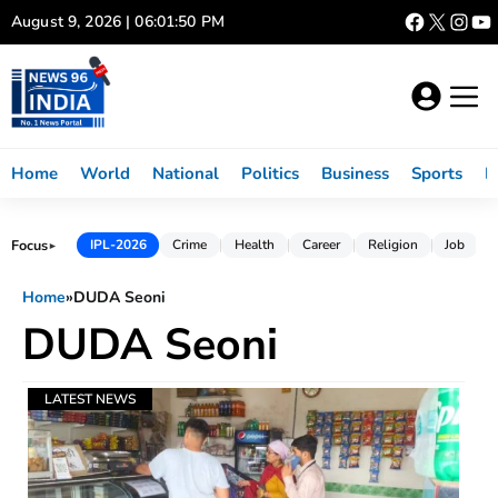
Skip
August 9, 2026 | 06:01:50 PM
to
content
Home
World
National
Politics
Business
Sports
L
Focus
IPL-2026
Crime
Health
Career
Religion
Job
►
Home
»
DUDA Seoni
DUDA Seoni
LATEST NEWS