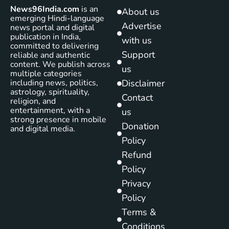
News96India.com
is an
About us
emerging Hindi-language
Advertise
news portal and digital
publication in India,
with us
committed to delivering
Support
reliable and authentic
content. We publish across
us
multiple categories
including news, politics,
Disclaimer
astrology, spirituality,
Contact
religion, and
entertainment, with a
us
strong presence in mobile
Donation
and digital media.
Policy
Refund
Policy
Privacy
Policy
Terms &
Conditions