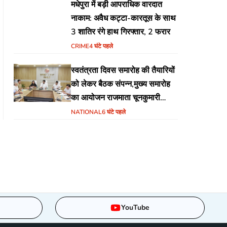
मधेपुरा में बड़ी आपराधिक वारदात
नाकाम: अवैध कट्टा-कारतूस के साथ
3 शातिर रंगे हाथ गिरफ्तार, 2 फरार
CRIME
4 घंटे पहले
स्वतंत्रता दिवस समारोह की तैयारियों
को लेकर बैठक संपन्न,मुख्य समारोह
का आयोजन राजमाता चूनकुमारी
स्टेडियम बैढ़न में होगा
NATIONAL
6 घंटे पहले
YouTube