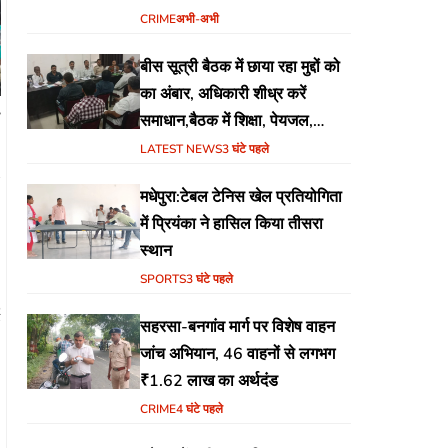
CRIME
अभी-अभी
बीस सूत्री बैठक में छाया रहा मुद्दों को
का अंबार, अधिकारी शीध्र करें
समाधान,बैठक में शिक्षा, पेयजल,
जलजमाव,आवास ,व किसानों के
LATEST NEWS
3 घंटे पहले
भुगतान का उठा मुद्दा
मधेपुरा:टेबल टेनिस खेल प्रतियोगिता
में प्रियंका ने हासिल किया तीसरा
स्थान
SPORTS
3 घंटे पहले
2
सहरसा-बनगांव मार्ग पर विशेष वाहन
जांच अभियान, 46 वाहनों से लगभग
₹1.62 लाख का अर्थदंड
CRIME
4 घंटे पहले