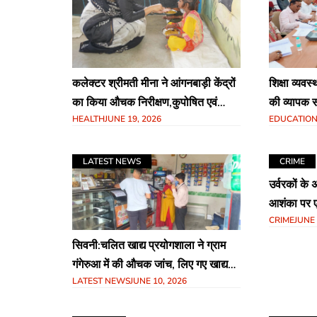
कलेक्टर श्रीमती मीना ने आंगनबाड़ी केंद्रों
शिक्षा व्यवस
का किया औचक निरीक्षण,कुपोषित एवं
की व्यापक स
HEALTH
JUNE 19, 2026
EDUCATIO
कुपोषण के प्रति संवेदनशील बच्चों के
छात्रावास 
चिन्हांकन और उन्मूलन के लिए समग्र
निर्देश,छपा
कार्ययोजना तैयार करने के निर्देश
अधिकारियों 
LATEST NEWS
CRIME
उर्वरकों के
आशंका पर 
CRIME
JUNE 
सिवनी:चलित खाद्य प्रयोगशाला ने ग्राम
गंगेरुआ में की औचक जांच, लिए गए खाद्य
LATEST NEWS
JUNE 10, 2026
नमूने