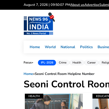
Skip
August 7, 2026 | 09:50:07 PM
About us
Advertise
Submi
to
content
Home
World
National
Politics
Busine
Focus
IPL-2026
Crime
Health
Career
Relig
►
Home
»
Seoni Control Room Helpline Number
Seoni Control Roo
HEALTH
EDUCAT