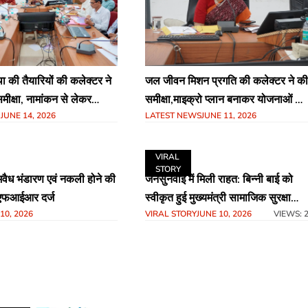
्था की तैयारियों की कलेक्टर ने
जल जीवन मिशन प्रगति की कलेक्टर ने की
मीक्षा, नामांकन से लेकर
समीक्षा,माइक्रो प्लान बनाकर योजनाओं को
N
JUNE 14, 2026
LATEST NEWS
JUNE 11, 2026
व्यवस्थाओं तक दिए सख्त
समय-सीमा में पूर्ण करने के निर्देश
रा, लखनादौन एवं घंसौर के
को नोटिस जारी करने के निर्देश
VIRAL
STORY
 अवैध भंडारण एवं नकली होने की
जनसुनवाई में मिली राहत: बिन्नी बाई को
एफआईआर दर्ज
स्वीकृत हुई मुख्यमंत्री सामाजिक सुरक्षा
10, 2026
VIRAL STORY
JUNE 10, 2026
VIEWS: 
कल्याणी पेंशन,कलेक्टर नेहा मीना के निर्देश
पर तत्काल हुई कार्रवाई