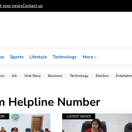
t your news
Contact us
ss
Sports
Lifestyle
Technology
More
ion
Job
Viral Story
Business
Technology
Election
Entertain
m Helpline Number
ION
LATEST NEWS