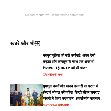
No comments yet. Be the first to comment!
खबरें और भी
मधेपुरा पुलिस की बड़ी कार्रवाई: अवैध देसी
कट्टा और कारतूस के साथ एक अपराधी
गिरफ्तार, बड़ी वारदात की थी योजना
CRIME
अभी-अभी
गुमशुदा बच्चों और मानव तस्करी पर पटना में
ईस्टर्न जोनल कॉन्फ्रेंस: डिप्टी सीएम सम्राट
चौधरी ने किया उद्घाटन, अंतर्राज्यीय समन्वय
पर जोर
NATIONAL
अभी-अभी