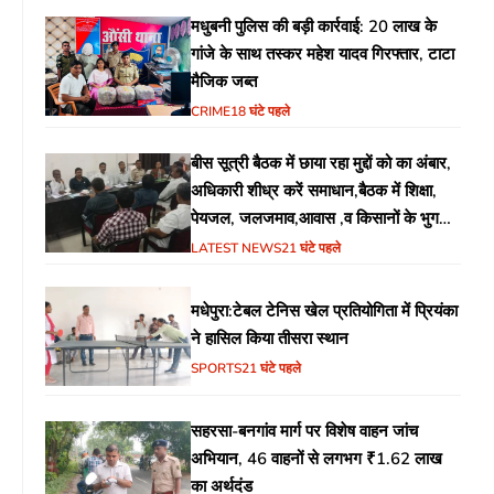
मधुबनी पुलिस की बड़ी कार्रवाई: 20 लाख के
गांजे के साथ तस्कर महेश यादव गिरफ्तार, टाटा
मैजिक जब्त
CRIME
18 घंटे पहले
बीस सूत्री बैठक में छाया रहा मुद्दों को का अंबार,
अधिकारी शीध्र करें समाधान,बैठक में शिक्षा,
पेयजल, जलजमाव,आवास ,व किसानों के भुगतान
का उठा मुद्दा
LATEST NEWS
21 घंटे पहले
मधेपुरा:टेबल टेनिस खेल प्रतियोगिता में प्रियंका
ने हासिल किया तीसरा स्थान
SPORTS
21 घंटे पहले
सहरसा-बनगांव मार्ग पर विशेष वाहन जांच
अभियान, 46 वाहनों से लगभग ₹1.62 लाख
का अर्थदंड