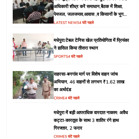
अधिकारी शीध्र करें समाधान,बैठक में शिक्षा,
पेयजल, जलजमाव,आवास ,व किसानों के भुगतान
का उठा मुद्दा
LATEST NEWS
4 घंटे पहले
मधेपुरा:टेबल टेनिस खेल प्रतियोगिता में प्रियंका
ने हासिल किया तीसरा स्थान
SPORTS
4 घंटे पहले
सहरसा-बनगांव मार्ग पर विशेष वाहन जांच
अभियान, 46 वाहनों से लगभग ₹1.62 लाख
का अर्थदंड
CRIME
4 घंटे पहले
मधेपुरा में बड़ी आपराधिक वारदात नाकाम: अवैध
कट्टा-कारतूस के साथ 3 शातिर रंगे हाथ
गिरफ्तार, 2 फरार
CRIME
5 घंटे पहले