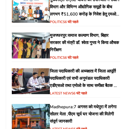
विभाग और विभिन्न औद्योगिक समूहों के बीच
लगभग ₹51,600 करोड़ के निवेश हेतु एमओयू
(MoU) पर हस्ताक्षर
POLITICS
6 घंटे पहले
मुजफ्फरपुर:समाज कल्याण विभाग, बिहार
सरकार की मंत्री डॉ. श्वेता गुप्ता ने किया औचक
निरीक्षण
POLITICS
6 घंटे पहले
जिला पदाधिकारी की अध्यक्षता में जिला आपूर्ति
पदाधिकारी एवं सभी अनुमंडल पदाधिकारी
एडीएसओ तथा एमोओ के साथ समीक्षा बैठक का
आयोजन
LATEST NEWS
6 घंटे पहले
Madhepura:7 अगस्त को मधेपुरा में लगेगा
सोलर मेला ,पीएम सूर्य घर योजना की मिलेगी
संपूर्ण जानकारी
LATEST NEWS
6 घंटे पहले