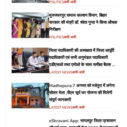
(MoU) पर हस्ताक्षर
POLITICS
अभी-अभी
मुजफ्फरपुर:समाज कल्याण विभाग, बिहार
सरकार की मंत्री डॉ. श्वेता गुप्ता ने किया औचक
निरीक्षण
POLITICS
अभी-अभी
जिला पदाधिकारी की अध्यक्षता में जिला आपूर्ति
पदाधिकारी एवं सभी अनुमंडल पदाधिकारी
एडीएसओ तथा एमोओ के साथ समीक्षा बैठक का
आयोजन
LATEST NEWS
अभी-अभी
Madhepura:7 अगस्त को मधेपुरा में लगेगा
सोलर मेला ,पीएम सूर्य घर योजना की मिलेगी
संपूर्ण जानकारी
LATEST NEWS
अभी-अभी
eShravani App: भागलपुर जिला प्रशासन