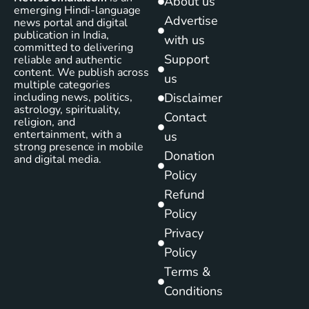
About us
emerging Hindi-language
Advertise
news portal and digital
publication in India,
with us
committed to delivering
Support
reliable and authentic
content. We publish across
us
multiple categories
including news, politics,
Disclaimer
astrology, spirituality,
Contact
religion, and
entertainment, with a
us
strong presence in mobile
Donation
and digital media.
Policy
Refund
Policy
Privacy
Policy
Terms &
Conditions