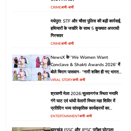
CRIME
अभी-अभी
मधेपुरा: STF और चौसा पुलिस की बड़ी कार्रवाई,
हथियारों के जखीरे के साथ 5 कुख्यात अपराधी
गिरफ्तार
CRIME
अभी-अभी
NewsX के ‘We Women Want
Conclave & Shakti Awards 2026’ में
बोले चिराग पासवान- “नारी शक्ति ही नए भारत
की सबसे बड़ी ताकत”
VIRAL STORY
अभी-अभी
श्रावणी मेला 2026:सुल्तानगंज स्थित नमामि
गंगे घाट एवं धांधी वेलारी स्थित महा शिविर में
प्रतिदिन भव्य सांस्कृतिक कार्यक्रमों का
आयोजन
ENTERTAINMENT
अभी-अभी
झारखंड JSSC और JPSC परीक्षा घोटाला: