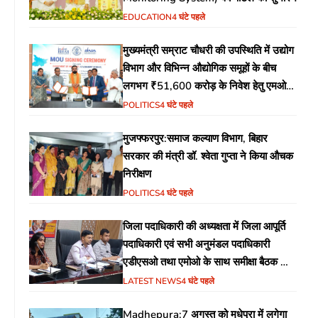
EDUCATION
4 घंटे पहले
मुख्यमंत्री सम्राट चौधरी की उपस्थिति में उद्योग
विभाग और विभिन्न औद्योगिक समूहों के बीच
लगभग ₹51,600 करोड़ के निवेश हेतु एमओयू
(MoU) पर हस्ताक्षर
POLITICS
4 घंटे पहले
मुजफ्फरपुर:समाज कल्याण विभाग, बिहार
सरकार की मंत्री डॉ. श्वेता गुप्ता ने किया औचक
निरीक्षण
POLITICS
4 घंटे पहले
जिला पदाधिकारी की अध्यक्षता में जिला आपूर्ति
पदाधिकारी एवं सभी अनुमंडल पदाधिकारी
एडीएसओ तथा एमोओ के साथ समीक्षा बैठक का
आयोजन
LATEST NEWS
4 घंटे पहले
Madhepura:7 अगस्त को मधेपुरा में लगेगा