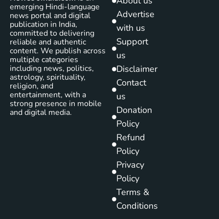
About us
emerging Hindi-language
Advertise
news portal and digital
publication in India,
with us
committed to delivering
Support
reliable and authentic
content. We publish across
us
multiple categories
including news, politics,
Disclaimer
astrology, spirituality,
Contact
religion, and
entertainment, with a
us
strong presence in mobile
Donation
and digital media.
Policy
Refund
Policy
Privacy
Policy
Terms &
Conditions