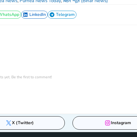
ea News
,
Purnea News Today
,
बिहार न्यूज़ (Bihar News)
WhatsApp
LinkedIn
Telegram
WhatsApp
LinkedIn
Telegram
 yet. Be the first to comment!
X (Twitter)
Instagram