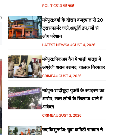
हिंदुस्तानी आवाम मोर्चा के गरीब चौपाल
POLITICS
13 घंटे पहले
में शिक्षा, स्वास्थ्य, रोजगार समेत
0
मधेपुरा:वर्षा के दौरान वज्रपात से 20
विभिन्न मुद्दों पर हुई चर्चा
ट्रांसफार्मर जले,आपूर्ति ठप,गर्मी से
लोग परेशान
LATEST NEWS
AUGUST 4, 2026
मधेपुरा:पिकअप वैन में भाड़ी मात्रा में
अंग्रेजी शराब बरामद, चालक गिरफ्तार
CRIME
AUGUST 4, 2026
मधेपुरा:शादीशुदा युवती के अपहरण का
आरोप, सात लोगों के खिलाफ थाने में
आवेदन
CRIME
AUGUST 3, 2026
उदाकिशुनगंज: युवा कमिटी रामबाग ने