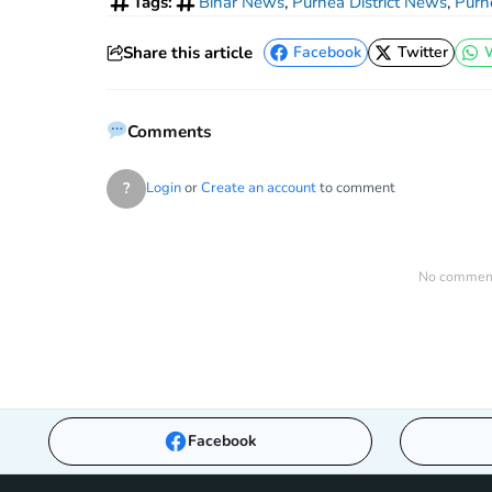
Tags:
Bihar News
,
Purnea District News
,
Purn
Share this article
Facebook
Twitter
Facebook
Twitter
Comments
?
Login
or
Create an account
to comment
No comments
Facebook