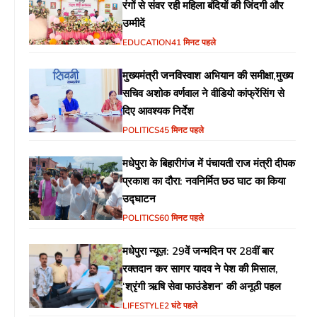
रंगों से संवर रही महिला बंदियों की जिंदगी और
उम्मीदें
EDUCATION
41 मिनट पहले
मुख्यमंत्री जनविस्वाश अभियान की समीक्षा,मुख्य
सचिव अशोक वर्णवाल ने वीडियो कांफ्रेंसिंग से
दिए आवश्यक निर्देश
POLITICS
45 मिनट पहले
मधेपुरा के बिहारीगंज में पंचायती राज मंत्री दीपक
प्रकाश का दौरा: नवनिर्मित छठ घाट का किया
उद्घाटन
POLITICS
60 मिनट पहले
मधेपुरा न्यूज़: 29वें जन्मदिन पर 28वीं बार
रक्तदान कर सागर यादव ने पेश की मिसाल,
‘श्रृंगी ऋषि सेवा फाउंडेशन’ की अनूठी पहल
LIFESTYLE
2 घंटे पहले