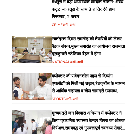
मधेपुरा में बड़ी आपराधिक वारदात नाकाम: अवैध
कट्टा-कारतूस के साथ 3 शातिर रंगे हाथ
गिरफ्तार, 2 फरार
CRIME
अभी-अभी
स्वतंत्रता दिवस समारोह की तैयारियों को लेकर
बैठक संपन्न,मुख्य समारोह का आयोजन राजमाता
चूनकुमारी स्टेडियम बैढ़न में होगा
NATIONAL
अभी-अभी
कलेक्टर की संवेदनशील पहल से दिव्यांग
एथलीटों को मिली नई उड़ान,रेडक्रॉस के माध्यम
से आर्थिक सहायता व खेल सामग्री उपलब्ध,
SPORTS
अभी-अभी
मुख्यमंत्री जन विश्वास अभियान में कलेक्टर ने
किया प्राथमिक स्वास्थ्य केन्द्र तियरा का औचक
निरीक्षण,समयबद्ध एवं गुणवत्तापूर्ण स्वास्थ्य सेवाएं