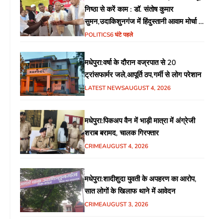
निष्ठा से करें काम : डॉ. संतोष कुमार
सुमन,उदाकिशुनगंज में हिंदुस्तानी आवाम मोर्चा के
गरीब चौपाल में शिक्षा, स्वास्थ्य, रोजगार समेत
POLITICS
6 घंटे पहले
विभिन्न मुद्दों पर हुई चर्चा
मधेपुरा:वर्षा के दौरान वज्रपात से 20
ट्रांसफार्मर जले,आपूर्ति ठप,गर्मी से लोग परेशान
LATEST NEWS
AUGUST 4, 2026
मधेपुरा:पिकअप वैन में भाड़ी मात्रा में अंग्रेजी
शराब बरामद, चालक गिरफ्तार
CRIME
AUGUST 4, 2026
मधेपुरा:शादीशुदा युवती के अपहरण का आरोप,
सात लोगों के खिलाफ थाने में आवेदन
CRIME
AUGUST 3, 2026