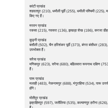
कांटी प्रखंड

शहदतपुर (210), धमौली पूर्वी (255), धमौली पश्चिमी (225), 
किए गए हैं।

मरवन प्रखंड

रकसा (215), गवसरा (136), झखड़ा शेख (186), करजा डीह (2
कुढ़नी प्रखंड

बसौली (502), चैन हरिशंकर पूर्वी (373), बंगरा बंसीधर (283)
उपभोक्ता हैं।

सरैया प्रखंड

मणिकपुर (623), सरैया (680), बहिलवारा रूपनाथ दक्षिण (753
हैं।

पारू प्रखंड

मलाही (483), नेकनामपुर (688), मंगुराहिया (534), पारू उत्त
होंगे।

मोतीपुर प्रखंड

इब्राहिमपुर (597), जतौलिया (535), कल्याणपुर हरौना (626), 
हैं।
