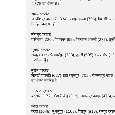
2,875 उपभोक्ता हैं।

सकरा प्रखंड

जगदीशपुर बघनगरी (334), रामपुर कृष्णा (796), मिश्रौलिया (
चिन्हित किए गए हैं।

मीनापुर प्रखंड

गोरिगामा (220), पैगंबरपुर (99), पिपराहन असली (277), तुर्की
मुसहरी प्रखंड

अब्दुल नगर उर्फ माधोपुर (338), डुमरी (505), छपरा मेघ (13
उपभोक्ता हैं।

मुरौल प्रखंड

पिलखी गजपति (627), इठा रसूलपुर (705), मोहम्मदपुर बादल 
उपभोक्ता चयनित हैं।

गायघाट प्रखंड

बरुआरी (172), बोआरी डीह (319), जमालपुर कोदई (476), जरंग 
बंदरा प्रखंड

बंदरा (1048), मुथलुपुर (1103), पिरापुर (813), रामपुर दयाल