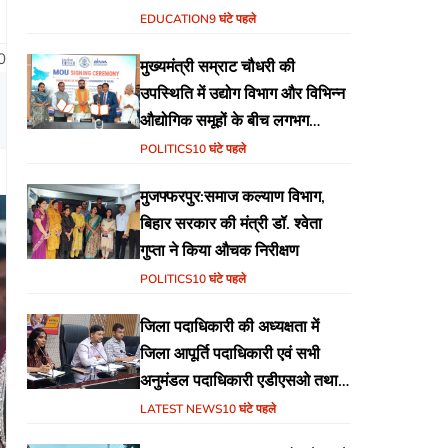
वेब पोर्टल का शुभारंभ
EDUCATION
9 घंटे पहले
0
मुख्यमंत्री सम्राट चौधरी की
उपस्थिति में उद्योग विभाग और विभिन्न
औद्योगिक समूहों के बीच लगभग
₹51,600 करोड़ के निवेश हेतु
POLITICS
10 घंटे पहले
एमओयू (MoU) पर हस्ताक्षर
मुजफ्फरपुर:समाज कल्याण विभाग,
बिहार सरकार की मंत्री डॉ. श्वेता
गुप्ता ने किया औचक निरीक्षण
POLITICS
10 घंटे पहले
जिला पदाधिकारी की अध्यक्षता में
जिला आपूर्ति पदाधिकारी एवं सभी
अनुमंडल पदाधिकारी एडीएसओ तथा
एमोओ के साथ समीक्षा बैठक का
LATEST NEWS
10 घंटे पहले
आयोजन