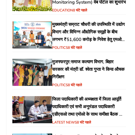
Monitoring System) वेब पोर्टल का शुभारंभ
EDUCATION
8 घंटे पहले
मुख्यमंत्री सम्राट चौधरी की उपस्थिति में उद्योग
विभाग और विभिन्न औद्योगिक समूहों के बीच
लगभग ₹51,600 करोड़ के निवेश हेतु एमओयू
(MoU) पर हस्ताक्षर
POLITICS
8 घंटे पहले
मुजफ्फरपुर:समाज कल्याण विभाग, बिहार
सरकार की मंत्री डॉ. श्वेता गुप्ता ने किया औचक
निरीक्षण
POLITICS
8 घंटे पहले
जिला पदाधिकारी की अध्यक्षता में जिला आपूर्ति
पदाधिकारी एवं सभी अनुमंडल पदाधिकारी
एडीएसओ तथा एमोओ के साथ समीक्षा बैठक का
आयोजन
LATEST NEWS
8 घंटे पहले