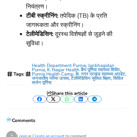
नियंत्रण।
टीबी स्क्रीनिंग:
तपेदिक (TB) के प्रति
जागरूकता और स्क्रीनिंग।
टेलीमेडिसिन:
दूरस्थ विशेषज्ञों से जुड़ने की
सुविधा।
Health Department Purnia
,
Janbhagidari
Purnia
,
K. Nagar Health कैंप पूर्णिया स्वास्थ्य शिविर
,
Tags:
Purnia Health Camp
,
के. नगर प्रखंड स्वास्थ्य अपडेट
,
जनजातीय गरिमा उत्सव
,
टेलीमेडिसिन सुविधा बिहार
,
सिविल
सर्जन पूर्णिया
Share this article
Facebook
Twitter
WhatsApp
LinkedIn
Telegram
Comments
?
Login
or
Create an account
to comment