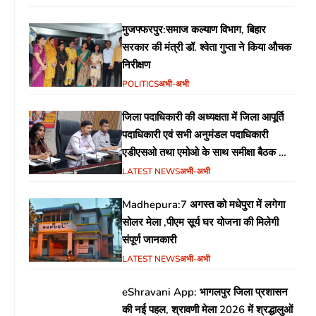
मुजफ्फरपुर:समाज कल्याण विभाग, बिहार
सरकार की मंत्री डॉ. श्वेता गुप्ता ने किया औचक
निरीक्षण
POLITICS
अभी-अभी
जिला पदाधिकारी की अध्यक्षता में जिला आपूर्ति
पदाधिकारी एवं सभी अनुमंडल पदाधिकारी
एडीएसओ तथा एमोओ के साथ समीक्षा बैठक का
आयोजन
LATEST NEWS
अभी-अभी
Madhepura:7 अगस्त को मधेपुरा में लगेगा
सोलर मेला ,पीएम सूर्य घर योजना की मिलेगी
संपूर्ण जानकारी
LATEST NEWS
अभी-अभी
eShravani App: भागलपुर जिला प्रशासन
की नई पहल, श्रावणी मेला 2026 में श्रद्धालुओं