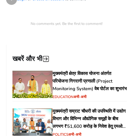
No comments yet. Be the first to comment!
खबरें और भी
मुख्यमंत्री क्षेत्र विकास योजना अंतर्गत
परियोजना निगरानी प्रणाली (Project
Monitoring System) वेब पोर्टल का शुभारंभ
EDUCATION
अभी-अभी
मुख्यमंत्री सम्राट चौधरी की उपस्थिति में उद्योग
विभाग और विभिन्न औद्योगिक समूहों के बीच
लगभग ₹51,600 करोड़ के निवेश हेतु एमओयू
(MoU) पर हस्ताक्षर
POLITICS
अभी-अभी